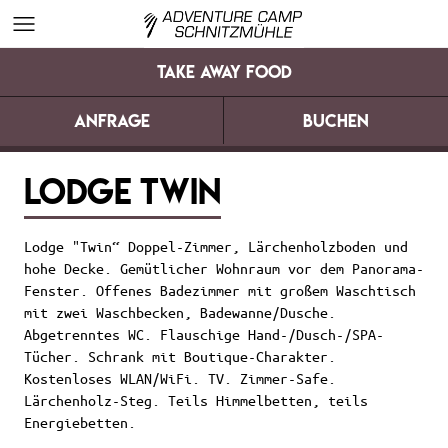
Take Away Food
Anfrage
Buchen
Schnitzmühle
Zimmer & Häuser
Lodge
Lodge Twin
Lodge "Twin“ Doppel-Zimmer, Lärchenholzboden und
hohe Decke. Gemütlicher Wohnraum vor dem Panorama-
Fenster. Offenes Badezimmer mit großem Waschtisch
mit zwei Waschbecken, Badewanne/Dusche.
Abgetrenntes WC. Flauschige Hand-/Dusch-/SPA-
Tücher. Schrank mit Boutique-Charakter.
Kostenloses WLAN/WiFi. TV. Zimmer-Safe.
Lärchenholz-Steg. Teils Himmelbetten, teils
Energiebetten.