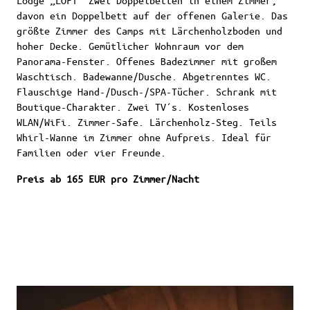
Lodge „LOFT“ Zwei Doppelbetten in einem Zimmer,
davon ein Doppelbett auf der offenen Galerie. Das
größte Zimmer des Camps mit Lärchenholzboden und
hoher Decke. Gemütlicher Wohnraum vor dem
Panorama-Fenster. Offenes Badezimmer mit großem
Waschtisch. Badewanne/Dusche. Abgetrenntes WC.
Flauschige Hand-/Dusch-/SPA-Tücher. Schrank mit
Boutique-Charakter. Zwei TV´s. Kostenloses
WLAN/WiFi. Zimmer-Safe. Lärchenholz-Steg. Teils
Whirl-Wanne im Zimmer ohne Aufpreis. Ideal für
Familien oder vier Freunde.
Preis ab 165 EUR pro Zimmer/Nacht